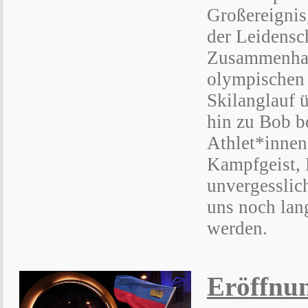
Großereignis
der Leidensch
Zusammenhal
olympischen 
Skilanglauf ü
hin zu Bob b
Athlet*innen 
Kampfgeist, 
unvergesslic
uns noch lan
werden.
Eröffnun