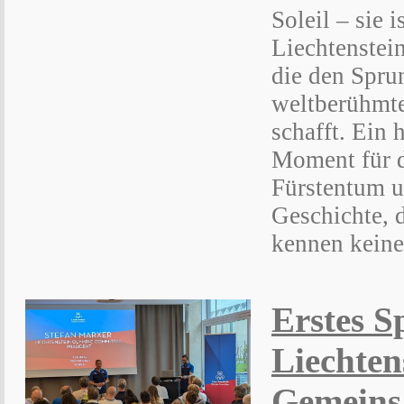
Soleil – sie i
Liechtenstei
die den Spru
weltberühmt
schafft. Ein 
Moment für d
Fürstentum u
Geschichte, 
kennen keine
Erstes S
Liechten
Gemeins